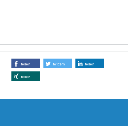
teilen
twittern
teilen
teilen